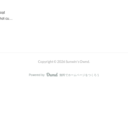
hoạt
chơi cu…
Copyright ©
2026
Sunwin's Ownd
.
Powered by
無料でホームページをつくろう
AmebaOwnd