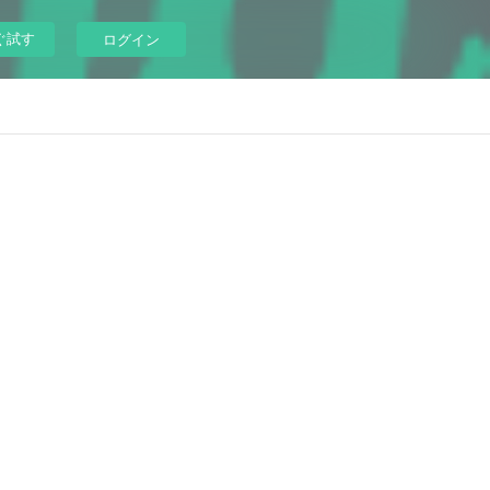
ぐ試す
ログイン